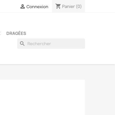
shopping_cart

Panier
(0)
Connexion
E
DRAGÉES
search