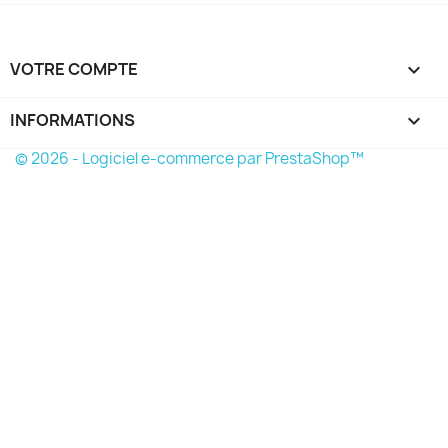
VOTRE COMPTE

INFORMATIONS
keyboard_arrow_down
© 2026 - Logiciel e-commerce par PrestaShop™