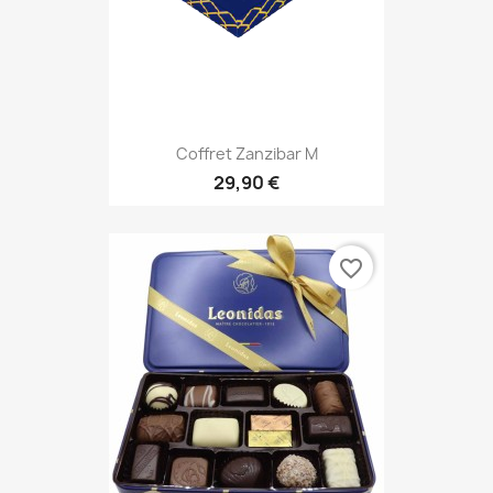
Coffret Zanzibar M
29,90 €
favorite_border