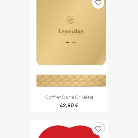
favorite_border
Coffret Carré Or Métal
42,90 €
favorite_border