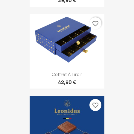
29,90 €
favorite_border
Coffret À Tiroir
42,90 €
favorite_border