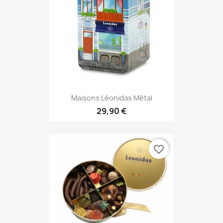
Maisons Léonidas Métal
29,90 €
favorite_border