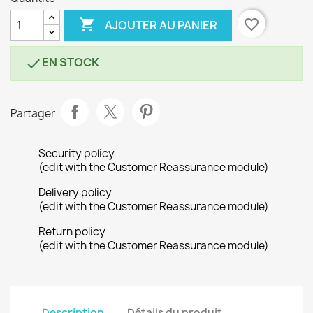

favorite_border
AJOUTER AU PANIER
EN STOCK

Partager
Security policy
(edit with the Customer Reassurance module)
Delivery policy
(edit with the Customer Reassurance module)
Return policy
(edit with the Customer Reassurance module)
Description
Détails du produit