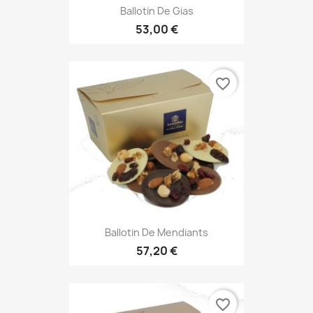
Ballotin De Gias
53,00 €
favorite_border
Ballotin De Mendiants
57,20 €
favorite_border