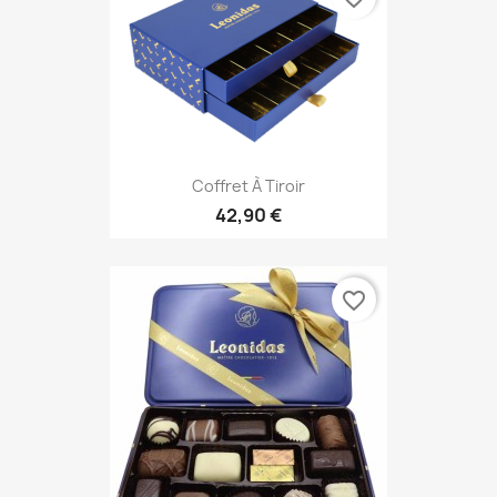
Coffret À Tiroir
42,90 €
favorite_border