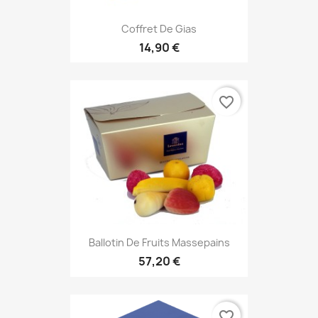
Coffret De Gias
14,90 €
favorite_border
Ballotin De Fruits Massepains
57,20 €
favorite_border