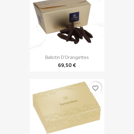
Ballotin D'Orangettes
69,50 €
favorite_border