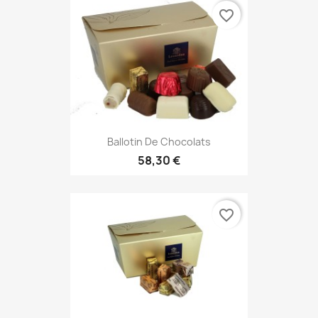
favorite_border
Ballotin De Chocolats
58,30 €
favorite_border