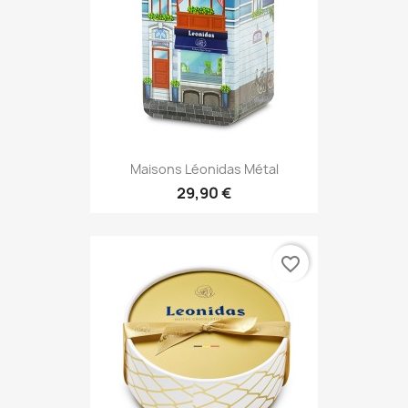
Maisons Léonidas Métal
29,90 €
favorite_border