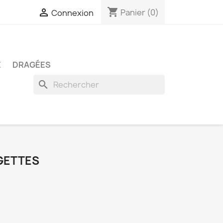
shopping_cart

Panier
(0)
Connexion
E
DRAGÉES
search
GETTES