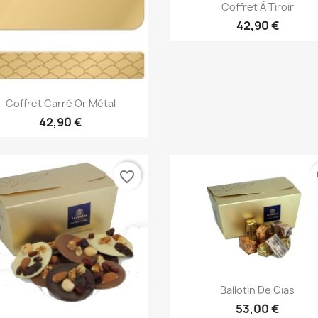
Aperçu rapide

Coffret À Tiroir
42,90 €
Aperçu rapide

Coffret Carré Or Métal
42,90 €
favorite_border
fa
Aperçu rapide

Ballotin De Gias
53,00 €