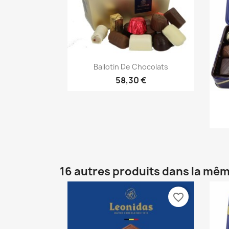
Aperçu rapide

Ballotin De Chocolats
58,30 €
16 autres produits dans la mêm
favorite_border