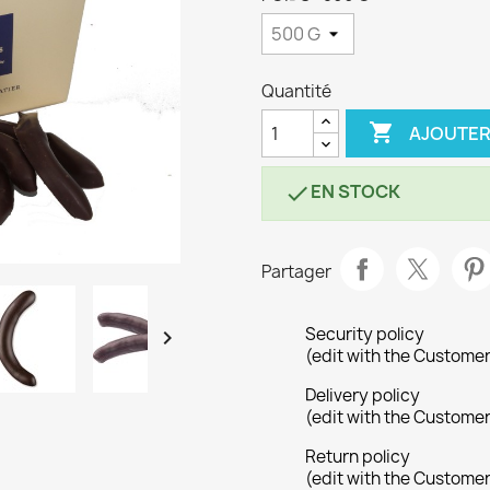
Quantité

AJOUTER
EN STOCK

Partager
Security policy

(edit with the Custome
Delivery policy
(edit with the Custome
Return policy
(edit with the Custome