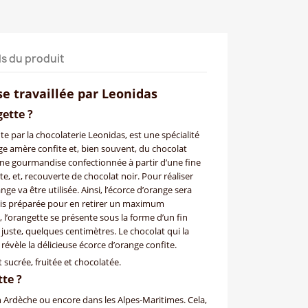
ls du produit
se travaillée par Leonidas
ette ?
te par la chocolaterie Leonidas, est une spécialité
nge amère confite et, bien souvent, du chocolat
t une gourmandise confectionnée à partir d’une fine
e, et, recouverte de chocolat noir. Pour réaliser
ge va être utilisée. Ainsi, l’écorce d’orange sera
uis préparée pour en retirer un maximum
, l’orangette se présente sous la forme d’un fin
juste, quelques centimètres. Le chocolat qui la
évèle la délicieuse écorce d’orange confite.
 sucrée, fruitée et chocolatée.
tte ?
n Ardèche ou encore dans les Alpes-Maritimes. Cela,