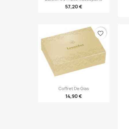
57,20 €
favorite_border
Aperçu rapide

Coffret De Gias
14,90 €