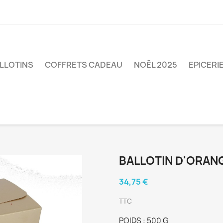
LLOTINS
COFFRETS CADEAU
NOÊL 2025
EPICERI
BALLOTIN D'ORAN
34,75 €
TTC
POIDS : 500 G