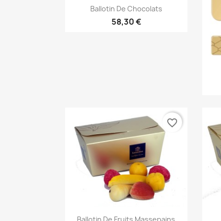
Aperçu rapide

Ballotin De Chocolats
58,30 €
favorite_border
Aperçu rapide

Ballotin De Fruits Massepains