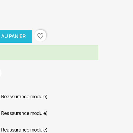
favorite_border
 AU PANIER
r Reassurance module)
r Reassurance module)
r Reassurance module)