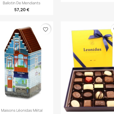
Aperçu rapide

Ballotin De Mendiants
57,20 €
favorite_border
fa
Aperçu rapide

Maisons Léonidas Métal