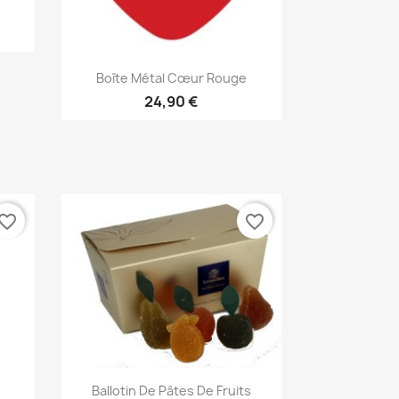
Aperçu rapide

Boîte Métal Cœur Rouge
24,90 €
vorite_border
favorite_border
Aperçu rapide

Ballotin De Pâtes De Fruits