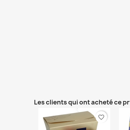
Les clients qui ont acheté ce p
favorite_border