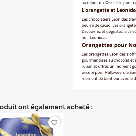
au début du XXe siècle pour cer
L’orangette et Leonida
Les chocolatiers Leonidas trav
beurre de cacao. Les orangett
Découvrez et dégustez la célè
noir Leonidas.
Orangettes pour No
Les orangettes Leonidas s'off
gourmandises au chocolat et 
ruban et offrez un moment gou
encore pour Halloween, la Sain
moment de bonheur avec le dé
roduit ont également acheté :
favorite_border