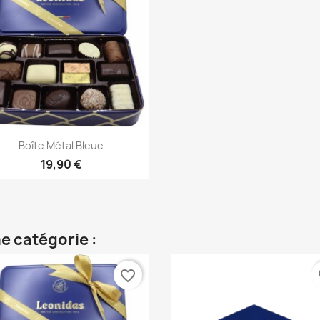
Aperçu rapide

Boîte Métal Bleue
19,90 €
e catégorie :
favorite_border
fa