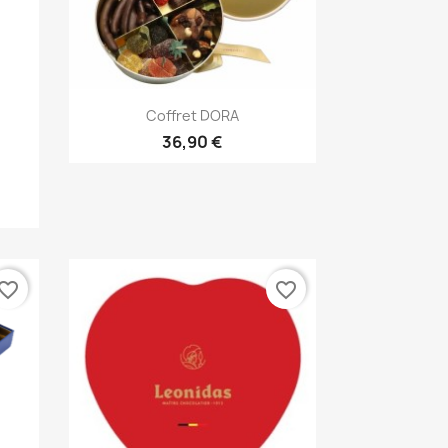
Aperçu rapide

Coffret DORA
36,90 €
vorite_border
favorite_border