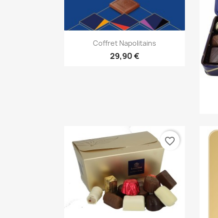
Aperçu rapide

Coffret Napolitains
29,90 €
favorite_border