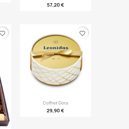
57,20 €
vorite_border
favorite_border
Aperçu rapide

Coffret Dora
29,90 €