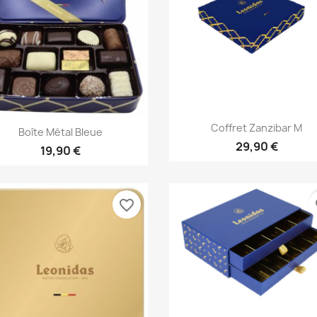
Aperçu rapide

Aperçu rapide

Coffret Zanzibar M
Boîte Métal Bleue
29,90 €
19,90 €
favorite_border
fa